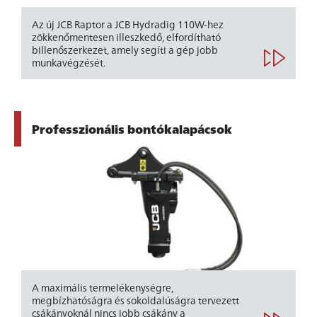
Az új JCB Raptor a JCB Hydradig 110W-hez
zökkenőmentesen illeszkedő, elfordítható
billenőszerkezet, amely segíti a gép jobb
munkavégzését.
Professzionális bontókalapácsok
A maximális termelékenységre,
megbízhatóságra és sokoldalúságra tervezett
csákányoknál nincs jobb csákány a