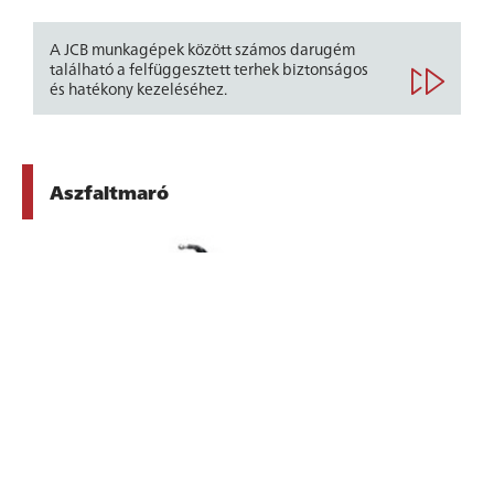
A JCB munkagépek között számos darugém
található a felfüggesztett terhek biztonságos
és hatékony kezeléséhez.
KÉRDÉSEM
VAN
Aszfaltmaró
Gépi aszfaltmarók. A sérült aszfalt vagy beton
gyors eltávolítása. Előre beállított szakaszok
marásához kemény és tömör felületeken.