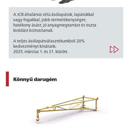
A JCB általános célú ásólapátok, lapátokkal
vagy fogakkal, jobb termelékenységet,
hatékony ásást, jó anyagmegtartást és tiszta
kioldást biztosítanak.
A teljes ásólapátválasztékunkból 20%
kedvezményt kínálunk.
2025. március 1. és 31. között.
Könnyű darugém