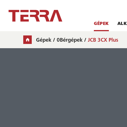
GÉPEK
ALK
Gépek
0Bérgépek
JCB 3CX Plus