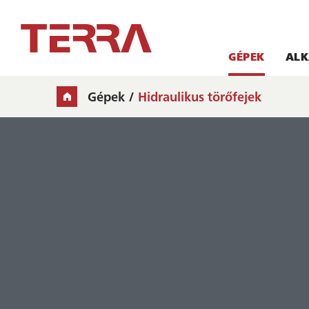
GÉPEK
ALK
Gépek
Hidraulikus törőfejek