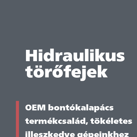
Hidraulikus
törőfejek
OEM bontókalapács
termékcsalád, tökéletes
illeszkedve gépeinkhez