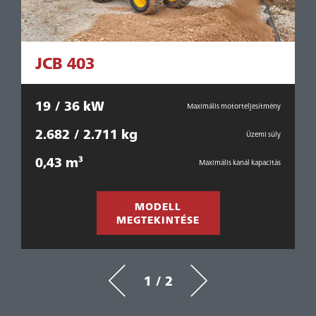
JCB 403
19 / 36 kW
ény
Maximális motorteljesítmény
2.682 / 2.711 kg
5
eg
Üzemi súly
0,43 m³
1
tás
Maximális kanál kapacitás
MODELL
MEGTEKINTÉSE
1 / 2