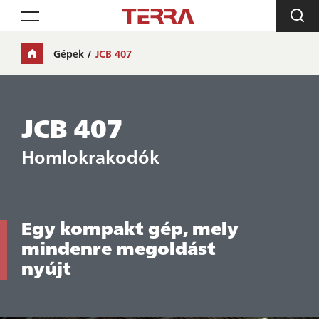
Toggle navigation
Gépek
JCB 407
JCB 407
Homlokrakodók
Egy kompakt gép, mely
mindenre megoldást
nyújt