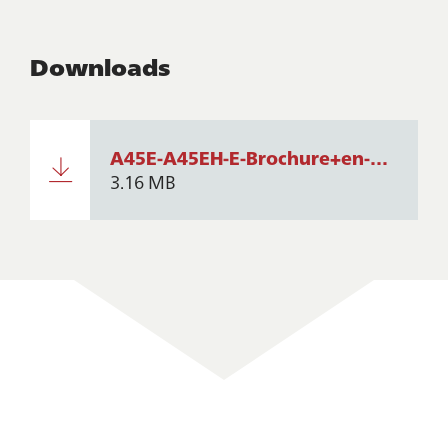
Downloads
A45E-A45EH-E-Brochure+en-GB+Issue+1.pdf
3.16 MB