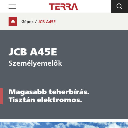
Toggle navigation
Gépek
JCB A45E
JCB A45E
Személyemelők
Magasabb teherbírás.
Tisztán elektromos.