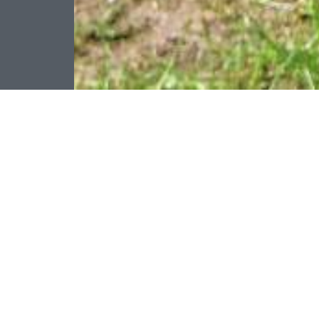
tményű teljesen
 és kompromisszumok
eális választás
kák esetén, de
atot tesz.