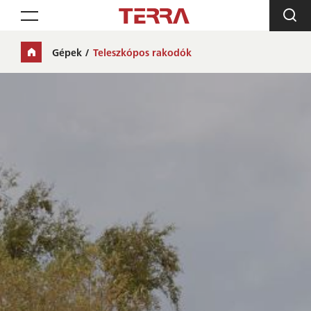
Toggle navigation
Gépek
Teleszkópos rakodók