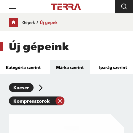
Toggle navigation
Gépek
Új gépek
Új gépeink
Kategória szerint
Márka szerint
Iparág szerint
Kaeser
Kompresszorok