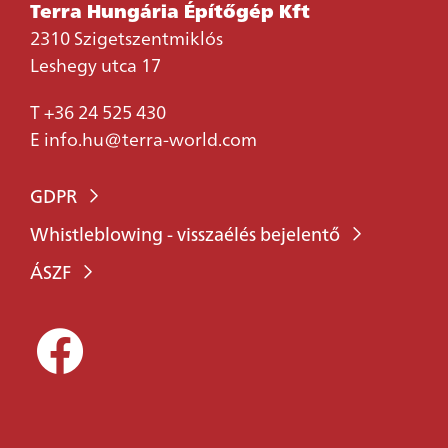
Terra Hungária Építőgép Kft
2310 Szigetszentmiklós
Leshegy utca 17
T
+36 24 525 430
E
info.hu@terra-world.com
GDPR
Whistleblowing - visszaélés bejelentő
ÁSZF