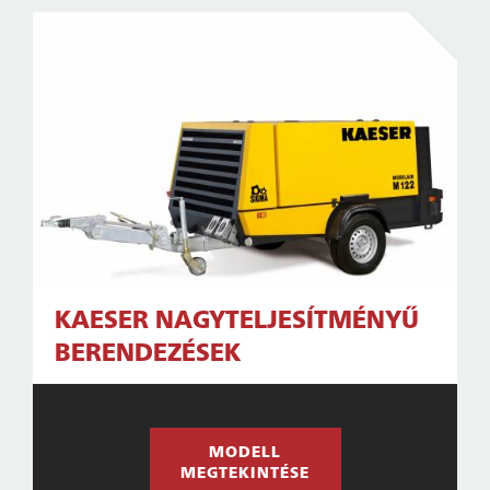
KAESER NAGYTELJESÍTMÉNYŰ
BERENDEZÉSEK
MODELL
MEGTEKINTÉSE