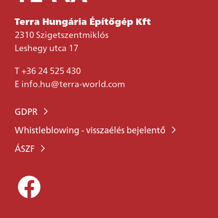
Terra Hungária Építőgép Kft
2310 Szigetszentmiklós
Leshegy utca 17
T
+36 24 525 430
E
info.hu@terra-world.com
GDPR
Whistleblowing - visszaélés bejelentő
ÁSZF