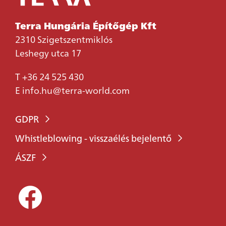
Terra Hungária Építőgép Kft
2310 Szigetszentmiklós
Leshegy utca 17
T
+36 24 525 430
E
info.hu@terra-world.com
GDPR
Whistleblowing - visszaélés bejelentő
ÁSZF