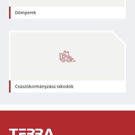
Dömperek
Csúszókormányzású rakodók