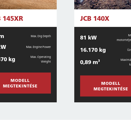
B 145XR
JCB 140X
 m
M
81 kW
Max. Dig Depth
motortelj
kW
Max. Engine Power
16.170 kg
Üz
Max. Operating
870 kg
Maximál
0,89 m³
Weight
k
MODELL
MODELL
MEGTEKINTÉSE
MEGTEKINTÉSE