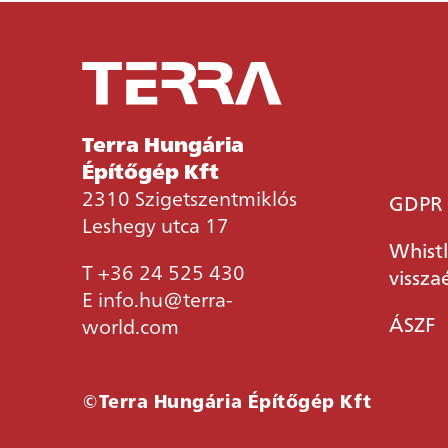
Terra Hungária
Építőgép Kft
2310 Szigetszentmiklós
GDPR
Leshegy utca 17
Whistl
T
+36 24 525 430
vissza
E
info.hu@terra-
ÁSZF
world.com
©Terra Hungária Építőgép Kft