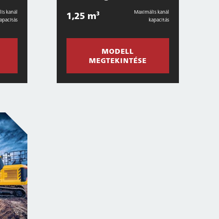
is kanál
Maximális kanál
1,25 m³
apacitás
kapacitás
MODELL
MEGTEKINTÉSE