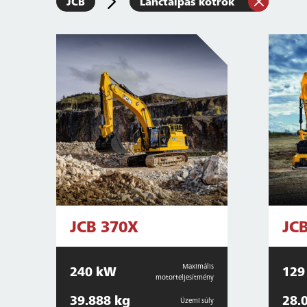
JCB
Lánctalpas kotrók
JCB 370X
JC
Maximális
240 kW
129
motorteljesítmény
39.888 kg
28.
Üzemi súly