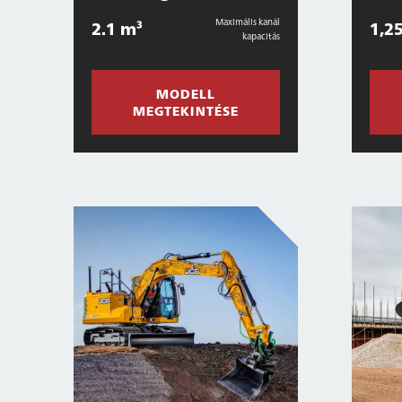
Maximális kanál
2.1 m³
1,2
kapacitás
MODELL
MEGTEKINTÉSE