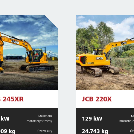
B 245XR
JCB 220X
Maximális
M
 kW
129 kW
motorteljesítmény
motortelj
009 kg
24.743 kg
Üzemi súly
Üz