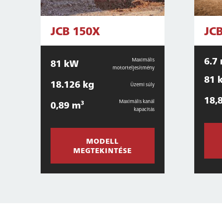
JCB 150X
JC
6.7
Maximális
81 kW
motorteljesítmény
81 
18.126 kg
Üzemi súly
18,
Maximális kanál
0,89 m³
kapacitás
MODELL
MEGTEKINTÉSE