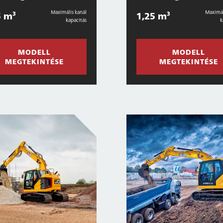
Maximális kanál
Maximál
5 m³
1,25 m³
kapacitás
k
MODELL
MODELL
MEGTEKINTÉSE
MEGTEKINTÉSE