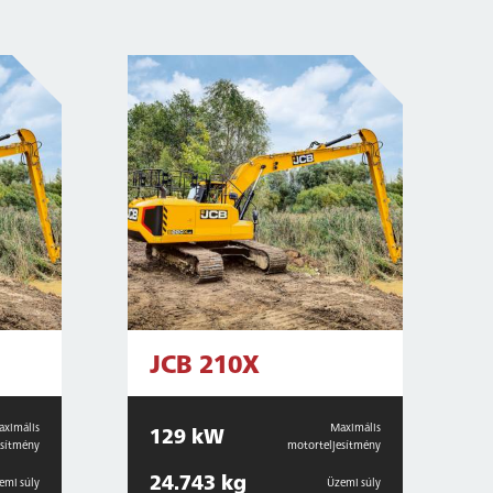
JCB 210X
aximális
Maximális
129 kW
esítmény
motorteljesítmény
24.743 kg
emi súly
Üzemi súly