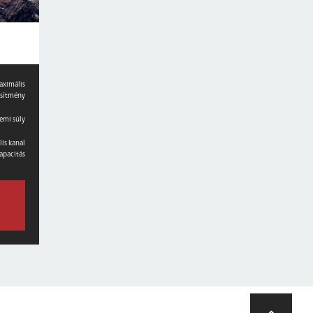
aximális
esítmény
emi súly
is kanál
apacitás