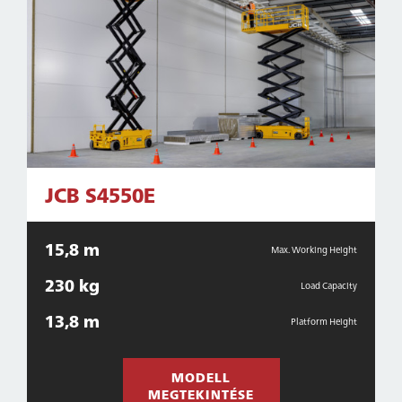
JCB S4550E
15,8 m
Max. Working Height
230 kg
Load Capacity
13,8 m
Platform Height
MODELL
MEGTEKINTÉSE