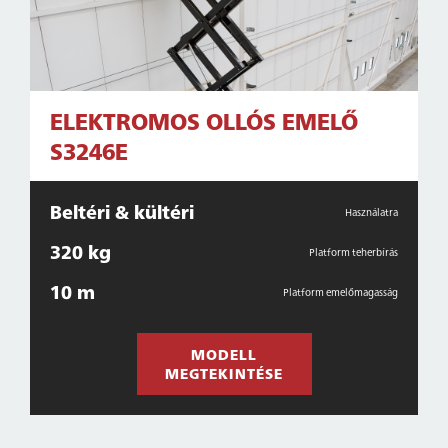
ELEKTROMOS OLLÓS EMELŐ
S3246E
Beltéri & kültéri
Használatra
320 kg
Platform teherbírás
10 m
Platform emelőmagasság
MODELL
MEGTEKINTÉSE