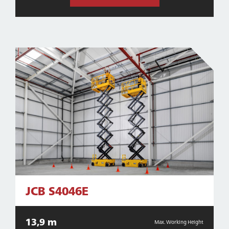
JCB S4046E
13,9 m
Max. Working Height