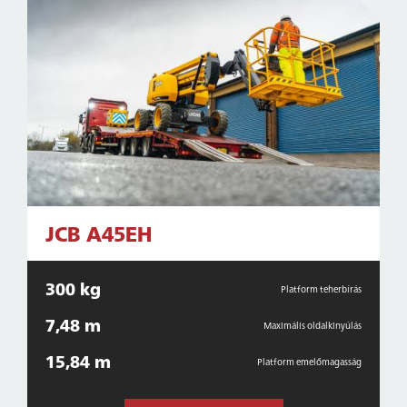
JCB A45EH
300 kg
Platform teherbírás
7,48 m
Maximális oldalkinyúlás
15,84 m
Platform emelőmagasság