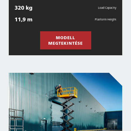
320 kg
Load Capacity
11,9 m
Platform Height
MODELL
MEGTEKINTÉSE