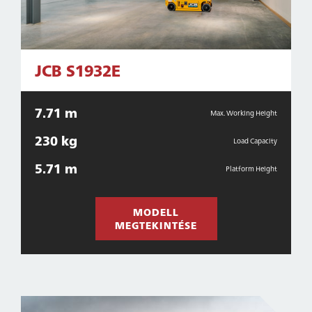
JCB S1932E
7.71 m
Max. Working Height
230 kg
Load Capacity
5.71 m
Platform Height
MODELL
MEGTEKINTÉSE