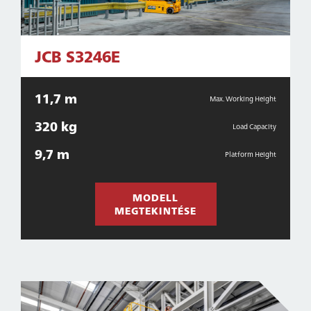
JCB S3246E
11,7 m
Max. Working Height
320 kg
Load Capacity
9,7 m
Platform Height
MODELL
MEGTEKINTÉSE