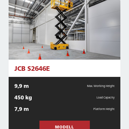
JCB S2646E
9,9 m
Max. Working Height
450 kg
Load Capacity
7,9 m
Platform Height
MODELL