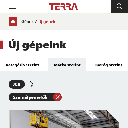
Toggle navigation
Gépek
Új gépek
Új gépeink
Kategória szerint
Márka szerint
Iparág szerint
JCB
Személyemelők