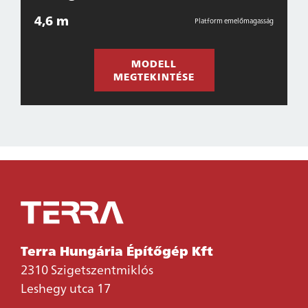
4,6 m
Platform emelőmagasság
MODELL
MEGTEKINTÉSE
Terra Hungária Építőgép Kft
2310 Szigetszentmiklós
Leshegy utca 17