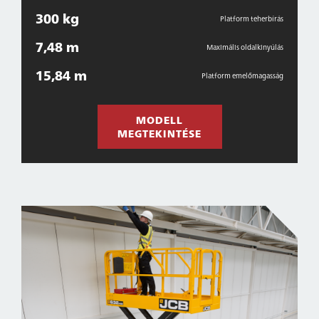
300 kg
Platform teherbírás
7,48 m
Maximális oldalkinyúlás
15,84 m
Platform emelőmagasság
MODELL
MEGTEKINTÉSE