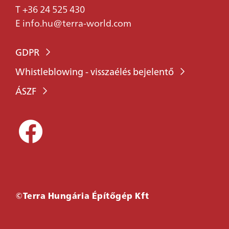
T
+36 24 525 430
E
info.hu@terra-world.com
GDPR
Whistleblowing - visszaélés bejelentő
ÁSZF
KÉRDÉSEM
©Terra Hungária Építőgép Kft
VAN