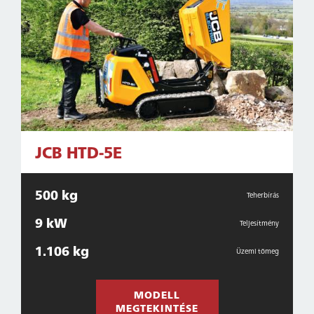
JCB HTD-5E
500 kg
Teherbírás
9 kW
Teljesítmény
1.106 kg
Üzemi tömeg
MODELL
MEGTEKINTÉSE