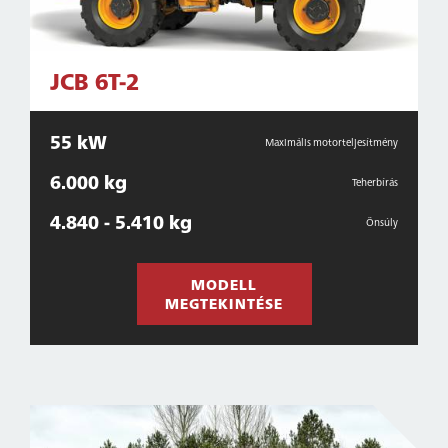
JCB 6T-2
55 kW
Maximális motorteljesítmény
6.000 kg
Teherbírás
4.840 - 5.410 kg
Önsúly
MODELL
MEGTEKINTÉSE