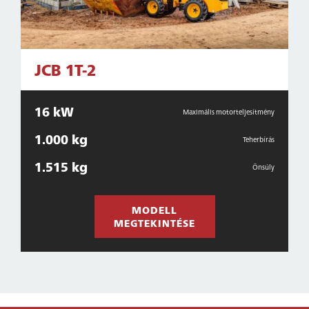
JCB 1T-2
16 kW
Maximális motorteljesítmény
1.000 kg
Teherbírás
1.515 kg
Önsúly
MODELL
MEGTEKINTÉSE