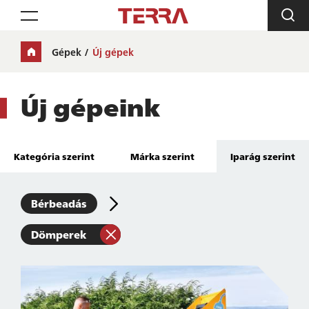
Toggle navigation
Gépek
Új gépek
Új gépeink
Kategória szerint
Márka szerint
Iparág szerint
Bérbeadás
Dömperek