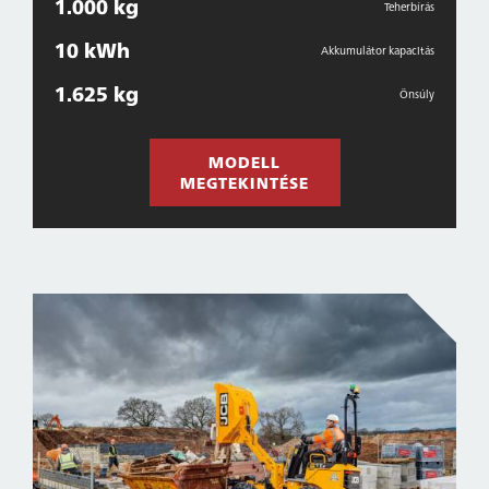
1.000 kg
Teherbírás
10 kWh
Akkumulátor kapacitás
1.625 kg
Önsúly
MODELL
MEGTEKINTÉSE