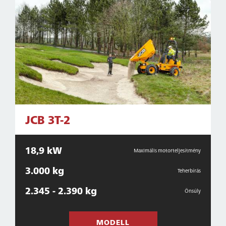
JCB 3T-2
18,9 kW
Maximális motorteljesítmény
3.000 kg
Teherbírás
2.345 - 2.390 kg
Önsúly
MODELL